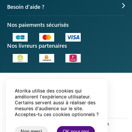
Idée cadeau
Jeux pédagogiques
L'univers Science
Besoin d'aide ?
Cadeau de Noël
Jeux de cartes
App éducation gratuite
Suivre ma commande
Cadeau d'anniversaire
Nos paiements sécurisés
Jeux gratuits
Google play
App store
Questions fréquentes
Idée cadeau original
Jeux à deux
Centre d'assistance
Idées anniversaire enfant
Nos livreurs partenaires
Contact
Mentions légales
Atorika utilise des cookies qui
Politique de confidentialité
améliorent l'expérience utilisateur.
CGUV
Certains servent aussi à réaliser des
mesures d'audience sur le site.
Acceptes-tu ces cookies optionnels ?
© 2020-
2026
Atorika® - Tous droits réservés
Non merci
OK pour moi