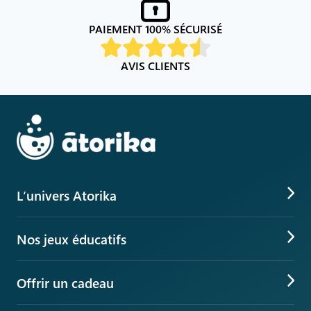
PAIEMENT 100% SÉCURISÉ
AVIS CLIENTS
L’univers Atorika
VS Explore, le jeu augmenté
Nos jeux éducatifs
Box d’activités manuelles
Jeux éducatifs en ligne
Parcs indoor éducatifs
Offrir un cadeau
Quiz culture générale
L'univers Beaux-arts