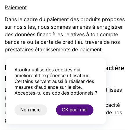
Paiement
Dans le cadre du paiement des produits proposés
sur nos sites, nous sommes amenés à enregistrer
des données financières relatives à ton compte
bancaire ou ta carte de crédit au travers de nos
prestataires établissements de paiement.
Destinataires des données à caractère
Atorika utilise des cookies qui
personnel
améliorent l'expérience utilisateur.
Certains servent aussi à réaliser des
mesures d'audience sur le site.
Les données à caractère personnel sont utilisées
Acceptes-tu ces cookies optionnels ?
par Atorika et ses co-contractants pour
l’exécution du contrat et pour assurer l’efficacité
Non merci
OK pour moi
de la prestation de vente et de délivrance de nos
produits.