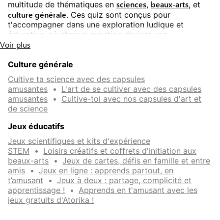
sciences
beaux-arts
multitude de thématiques en
,
, et
culture générale
. Ces quiz sont conçus pour
t'accompagner dans une exploration ludique et
éducative, où chaque question devient une
Voir plus
opportunité de développer tes connaissances.
Culture générale
Apprends tout en testant tes connaissances
Cultive ta science avec des capsules
relever des défis
Chaque quiz t’invite à
variés et
amusantes
•
L'art de se cultiver avec des capsules
astronomie
amusantes
•
Cultive-toi avec nos capsules d'art et
stimulants. Que tu sois passionné par l’
,
de science
électronique
curieux de découvrir les subtilités de l’
, ou
histoire de l’art
amateur d’
, nos contenus s’adaptent à
Jeux éducatifs
tes centres d’intérêt. En répondant aux questions, tu
obtiendras des explications détaillées qui
Jeux scientifiques et kits d'expérience
transforment tes erreurs en apprentissages concrets.
STEM
•
Loisirs créatifs et coffrets d'initiation aux
beaux-arts
•
Jeux de cartes, défis en famille et entre
amis
•
Jeux en ligne : apprends partout, en
Des niveaux adaptés à tous
t’amusant
•
Jeux à deux : partage, complicité et
apprentissage !
•
Apprends en t'amusant avec les
Nos quiz s’adressent à un large public : des enfants de
jeux gratuits d'Atorika !
6 ans aux adultes seniors et des novices aux experts.
Grâce à une progression de difficulté, chacun peut