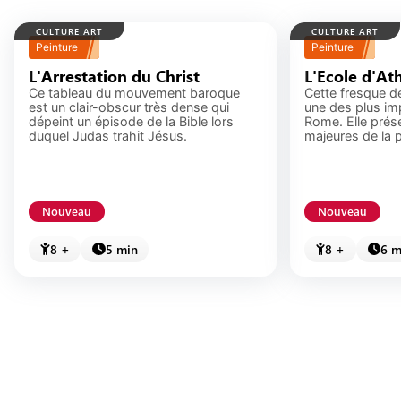
CULTURE ART
CULTURE ART
Peinture
Peinture
L'Arrestation du Christ
L'Ecole d'At
Ce tableau du mouvement baroque
Cette fresque de
est un clair-obscur très dense qui
une des plus im
dépeint un épisode de la Bible lors
Rome. Elle prése
duquel Judas trahit Jésus.
majeures de la 
Nouveau
Nouveau
8 +
5 min
8 +
6 m