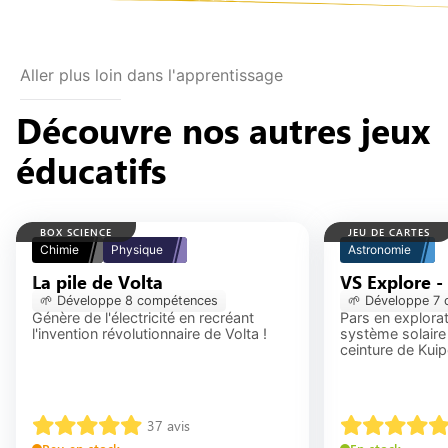
Aller plus loin dans l'apprentissage
Découvre nos autres jeux
éducatifs
BOX SCIENCE
JEU DE CARTES
Chimie
Physique
Astronomie
La pile de Volta
VS Explore -
🌱 Développe
8
compétence
s
🌱 Développe
7
c
Génère de l'électricité en recréant
Pars en explora
l'invention révolutionnaire de Volta !
système solaire
ceinture de Kuip
37
avis