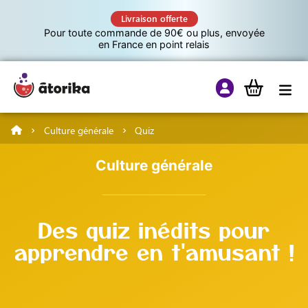
Livraison offerte
Pour toute commande de 90€ ou plus, envoyée
en France en point relais
Culture générale
Quiz
Jeux éducatifs
Culture générale
Tutos
Des quiz inédits pour
Culture G
apprendre en t'amusant !
A propos d’Atorika