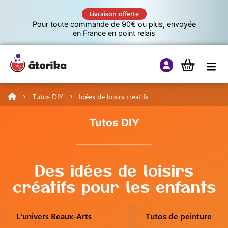
Livraison offerte
Pour toute commande de 90€ ou plus, envoyée
en France en point relais
Tutos DIY
Idées de loisirs créatifs
Jeux éducatifs
Tutos DIY
Tutos
Des idées de loisirs
Culture G
créatifs pour les enfants
L'univers Beaux-Arts
Tutos de peinture
A propos d’Atorika