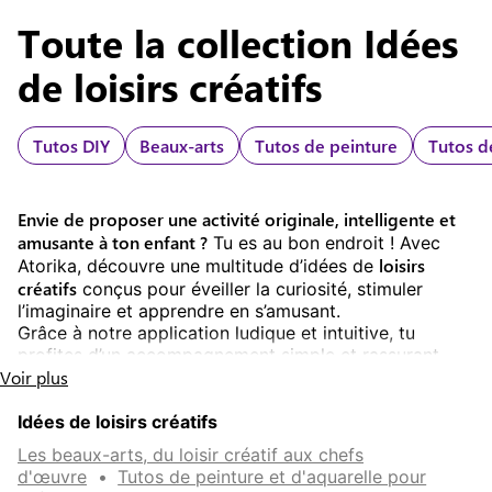
parfaits pour stimuler l’imagination tout en
sites spécialisés, des chaînes vidéo ou des blogs
Toute la collection
Idées
apprenant, que ce soit pendant un week-end ou
créatifs. Atorika propose une large sélection de
les vacances.
tutos d’art plastique pour enfants, avec des
de loisirs créatifs
instructions claires, des idées de projets variés et
du matériel adapté pour créer facilement à la
maison, pendant les vacances ou un week-end.
Tutos DIY
Beaux-arts
Tutos de peinture
Tutos d
Envie de proposer une activité originale, intelligente et
amusante à ton enfant ?
Tu es au bon endroit ! Avec
loisirs
Atorika, découvre une multitude d’idées de
créatifs
conçus pour éveiller la curiosité, stimuler
l’imaginaire et apprendre en s’amusant.
Grâce à notre application ludique et intuitive, tu
profites d’un accompagnement simple et rassurant
Voir plus
pour vivre de super moments en famille ou en
autonomie.
Idées de loisirs créatifs
Des idées de loisirs créatifs simples,
Les beaux-arts, du loisir créatif aux chefs
d'œuvre
•
Tutos de peinture et d'aquarelle pour