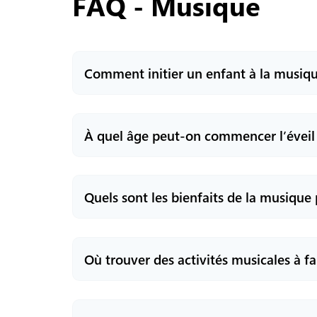
FAQ -
Musique
Comment initier un enfant à la musiqu
À quel âge peut-on commencer l’éveil 
Tu peux commencer par des activités 
percussions, chanter des chansons s
applications musicales. Avec Atorika,
découvrir les bases du rythme, des n
Quels sont les bienfaits de la musique 
Les activités Atorika sont adaptées
développer ses compétences musica
Où trouver des activités musicales à fa
La musique développe plusieurs co
Créativité et imagination : inv
Concentration et mémoire : appr