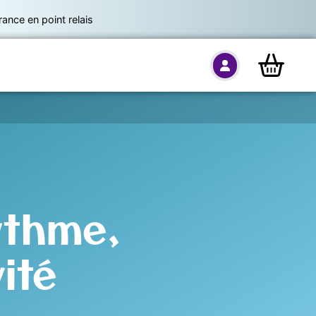
nce en point relais
ythme,
ité