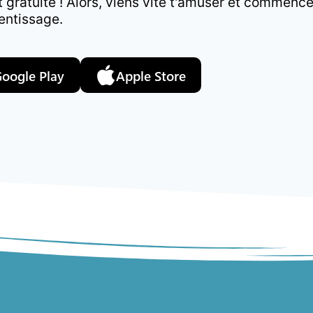
st gratuite ! Alors, viens vite t'amuser et commenc
entissage.
oogle Play
Apple Store