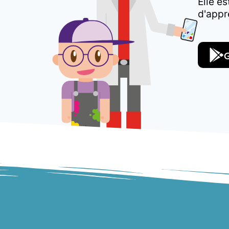
Elle e
d'appr
G