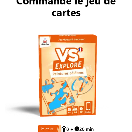
Commande le jeu de
cartes
8
+
20
min
Peinture