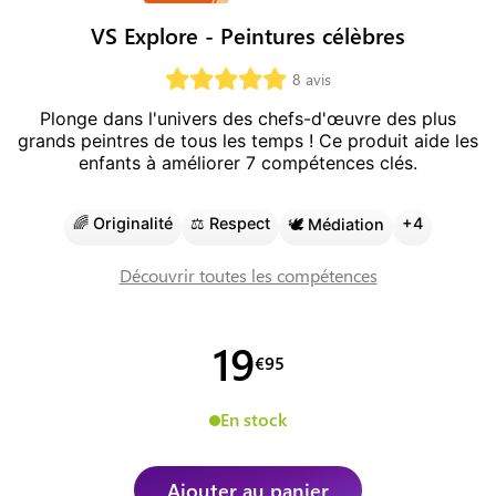
VS Explore - Peintures célèbres
8
avis
Plonge dans l'univers des chefs-d'œuvre des plus
grands peintres de tous les temps !
Ce produit aide les
enfants à améliorer
7
compétence
s
clé
s
.
🌈
Originalité
⚖️
Respect
+
4
🕊️
Médiation
Découvrir toutes les compétences
19
€
95
En stock
Ajouter au panier