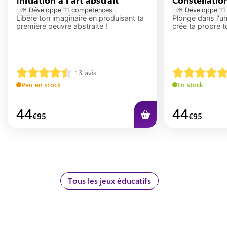
🌱 Développe
11
compétence
s
🌱 Développe
11
Libère ton imaginaire en produisant ta
Plonge dans l'un
première oeuvre abstraite !
crée ta propre to
13
avis
Peu en stock
En stock
44
44
€
95
€
95
Tous les jeux éducatifs