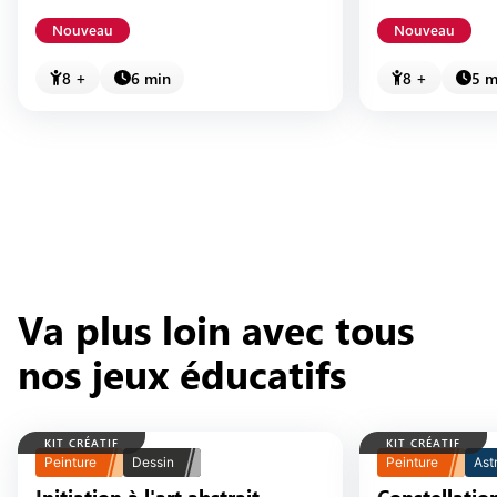
Nouveau
Nouveau
8 +
6 min
8 +
5 m
Va plus loin avec tous
nos jeux éducatifs
KIT CRÉATIF
KIT CRÉATIF
Peinture
Dessin
Peinture
Ast
Initiation à l'art abstrait
Constellations