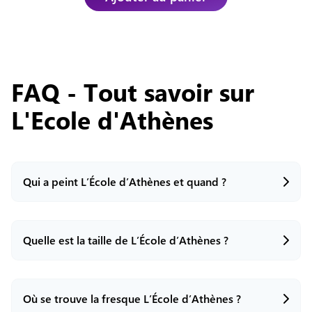
FAQ - Tout savoir sur
L'Ecole d'Athènes
Qui a peint L’École d’Athènes et quand ?
Quelle est la taille de L’École d’Athènes ?
L’École d’Athènes est une fresque réalisée par
l’artiste italien Raphaël (Raffaello Sanzio da
Urbino) entre 1509 et 1511.
Où se trouve la fresque L’École d’Athènes ?
La fresque mesure environ 500 cm de hauteur sur