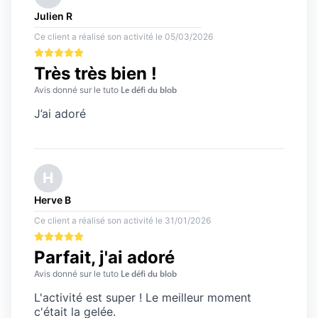
Julien
R
Ce client a réalisé son activité
le
05/03/2026
Très très bien !
Le défi du blob
Avis
donné sur le tuto
J’ai adoré
H
Herve
B
Ce client a réalisé son activité
le
31/01/2026
Parfait, j'ai adoré
Le défi du blob
Avis
donné sur le tuto
L'activité est super ! Le meilleur moment
c'était la gelée.