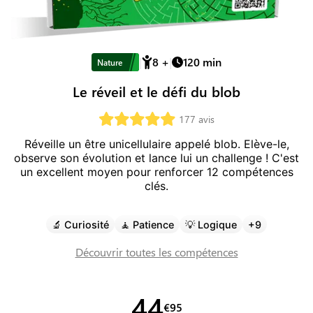
8
+
120
min
Nature
Le réveil et le défi du blob
177
avis
Réveille un être unicellulaire appelé blob. Elève-le,
observe son évolution et lance lui un challenge !
C'est
un excellent moyen pour renforcer
12
compétence
s
clé
s
.
🔬
Curiosité
🧘
Patience
💡
Logique
+
9
Découvrir toutes les compétences
44
€
95