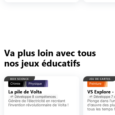
Va plus loin avec tous
nos jeux éducatifs
BOX SCIENCE
JEU DE CARTES
Chimie
Physique
Peinture
La pile de Volta
VS Explore - Pei
🌱 Développe
8
compétence
s
🌱 Développe
7
c
Génère de l'électricité en recréant
Plonge dans l'u
l'invention révolutionnaire de Volta !
d'œuvre des plu
tous les temps !