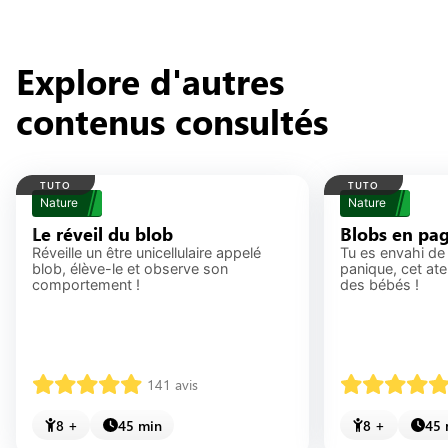
s'amusant.
Oui, cette activité est parfaite pour initier les
enfants à la démarche scientifique : ils formulent
Explore d'autres
une hypothèse (par où passera le blob ?),
expérimentent (créent un labyrinthe, observent,
contenus consultés
notent les résultats), puis analysent leurs
observations. Avec Atorika, cette approche
devient ludique grâce à des tutoriels interactifs,
des défis concrets et un système de points
TUTO
TUTO
d’expérience qui valorise chaque étape du
Nature
Nature
raisonnement scientifique.
Le réveil du blob
Blobs en pag
Réveille un être unicellulaire appelé
Tu es envahi de
blob, élève-le et observe son
panique, cet at
comportement !
des bébés !
141
avis
8 +
45 min
8 +
45 