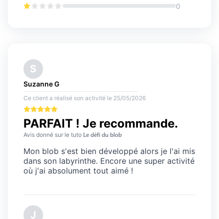
0
S
Suzanne
G
Ce client a réalisé son activité
le
25/05/2026
PARFAIT ! Je recommande.
Le défi du blob
Avis
donné sur le tuto
Mon blob s'est bien développé alors je l'ai mis
dans son labyrinthe. Encore une super activité
où j'ai absolument tout aimé !
J