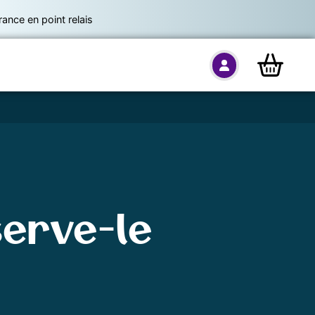
nce en point relais
serve-le