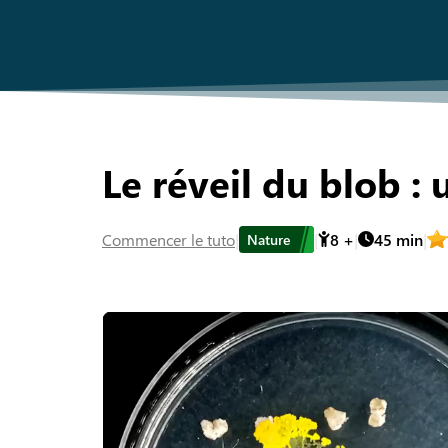
Le réveil du blob :
Commencer
le tuto
8
+
45
min
Nature