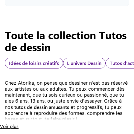
Avec les tutoriels d’Atorika, il peut se concentrer
sur des projets créatifs, structurer ses idées et
exprimer ses émotions, tout en développant sa
patience et sa motricité fine.
Atorika propose des tutoriels de dessin adaptés
aux enfants de 6 à 15 ans. Ces tutos expliquent
Toute la collection
Tutos
les bases du dessin, comme les formes, les
ombres et les couleurs, et permettent aux enfants
de dessin
de réaliser leurs propres œuvres à la maison.
Idées de loisirs créatifs
L'univers Dessin
Tutos d'act
Chez Atorika, on pense que dessiner n'est pas réservé
aux artistes ou aux adultes. Tu peux commencer dès
maintenant, que tu sois curieux ou passionné, que tu
aies 6 ans, 13 ans, ou juste envie d'essayer. Grâce à
tutos de dessin amusants
nos
et progressifs, tu peux
apprendre à reproduire des formes, comprendre les
bases et surtout, te faire plasir !
Voir plus
Pourquoi apprendre à dessiner ?