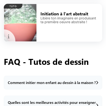
TUTO
Initiation à l'art abstrait
Libère ton imaginaire en produisant
ta première oeuvre abstraite !
FAQ -
Tutos de dessin
Comment initier mon enfant au dessin à la maison ?
Quelles sont les meilleures activités pour enseigner
Atorika offre des ressources pour initier ton