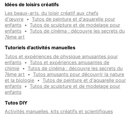
Idées de loisirs créatifs
Le dessin est un des moyens d’expression les plus
Les beaux-arts, du loisir créatif aux chefs
simples, les plus puissants et les plus anciens. Avec un
d'œuvre
•
Tutos de peinture et d'aquarelle pour
crayon et une feuille, tu peux tout inventer. Et l'
univers
enfants
•
Tutos de sculpture et de modelage pour
du dessin
est bien plus qu’un simple loisir créatif : c’est
enfants
•
Tutos de cinéma : découvre les secrets du
une véritable porte d’entrée vers la concentration,
7ème art
l’expression personnelle, et la confiance en soi. Tu ne
Tutoriels d'activités manuelles
dessines pas seulement pour remplir une feuille, mais
explorer ton imagination
pour
et mieux comprendre le
Tutos et expériences de physique amusantes pour
monde autour de toi.
enfants
•
Tutos et expériences amusantes de
chimie
•
Tutos de cinéma : découvre les secrets du
7ème art
•
Tutos amusants pour découvrir la nature
Exprimer ta personnalité et tes idées
et la biologie
•
Tutos de peinture et d'aquarelle pour
enfants
•
Tutos de sculpture et de modelage pour
Dessiner, c’est parler sans utiliser de mots. Chaque
enfants
trait raconte une histoire, chaque couleur traduit une
émotion. En dessinant, tu traduis tes pensées en
Tutos DIY
images. Tu donnes vie à ton univers intérieur. Tu peux
créer des personnages
qui te ressemblent, des décors
Activités manuelles, kits créatifs et scientifiques
inventés, ou même des objets qui n’existent que dans
ta tête. C’est ta façon à toi de t’exprimer.