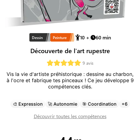
10
+
60
min
Dessin
Peinture
Découverte de l'art rupestre
9
avis
Vis la vie d'artiste préhistorique : dessine au charbon,
à l'ocre et fabrique tes pinceaux !
Ce jeu développe
9
compétence
s
clé
s
.
🎨
Expression
🚀
Autonomie
🎯
Coordination
+
6
Découvrir toutes les compétences