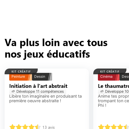
Va plus loin avec tous
nos jeux éducatifs
KIT CRÉATIF
KIT CRÉATIF
Peinture
Dessin
Cinéma
Des
Initiation à l'art abstrait
Le thaumatr
🌱 Développe
11
compétence
s
🌱 Développe
10
Libère ton imaginaire en produisant ta
Anime tes propr
première oeuvre abstraite !
trompant ton cer
Phi !
13
avis