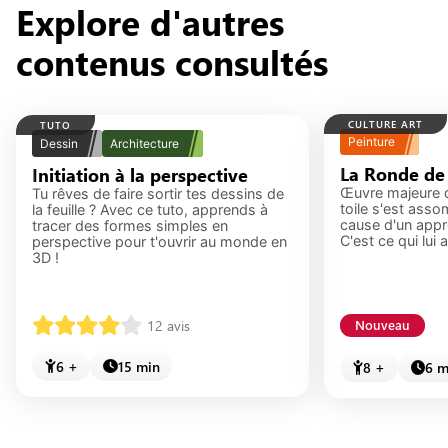
nombreuses feuilles et suffisamment de
Explore d'autres
consommables pour pouvoir s'amuser pendant
des heures.
contenus consultés
CULTURE ART
TUTO
Peinture
Dessin
Architecture
La Ronde de 
Initiation à la perspective
Œuvre majeure 
Tu rêves de faire sortir tes dessins de
toile s'est asso
la feuille ? Avec ce tuto, apprends à
cause d'un appr
tracer des formes simples en
C'est ce qui lui
perspective pour t'ouvrir au monde en
3D !
12
avis
Nouveau
6 +
15 min
8 +
6 m