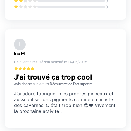
0
0
I
Ina
M
Ce client a réalisé son activité
le
14/06/2025
J'ai trouvé ça trop cool
Découverte de l’art rupestre
Avis
donné sur le tuto
J’ai adoré fabriquer mes propres pinceaux et
aussi utiliser des pigments comme un artiste
des cavernes. C'était trop bien 😍❤️ Vivement
la prochaine activité !