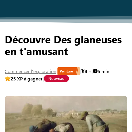
Découvre Des glaneuses
en t'amusant
Commencer
l’exploration
8
+
5
min
Peinture
25
XP à gagner
Nouveau