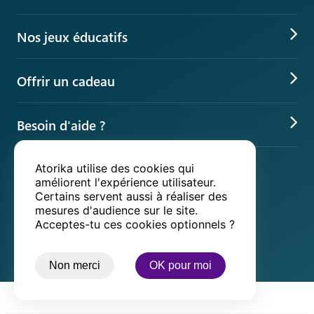
VS Explore, le jeu augmenté
Nos jeux éducatifs
Box d’activités manuelles
Jeux éducatifs en ligne
Parcs indoor éducatifs
Offrir un cadeau
Quiz culture générale
L'univers Beaux-arts
Idée cadeau
Jeux pédagogiques
L'univers Science
Besoin d'aide ?
Cadeau de Noël
Jeux de cartes
App éducation gratuite
Suivre ma commande
Cadeau d'anniversaire
Nos paiements sécurisés
Jeux gratuits
Atorika utilise des cookies qui
Google play
App store
Questions fréquentes
améliorent l'expérience utilisateur.
Idée cadeau original
Jeux à deux
Certains servent aussi à réaliser des
Centre d'assistance
mesures d'audience sur le site.
Idées anniversaire enfant
Nos livreurs partenaires
Acceptes-tu ces cookies optionnels ?
Contact
Non merci
OK pour moi