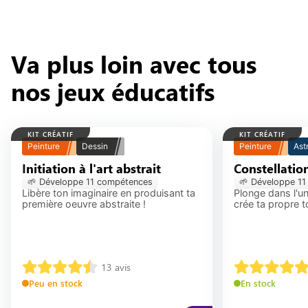
Va plus loin avec tous
nos jeux éducatifs
KIT CRÉATIF
KIT CRÉATIF
Peinture
Dessin
Peinture
Ast
Initiation à l'art abstrait
Constellations 
🌱 Développe
11
compétence
s
🌱 Développe
11
Libère ton imaginaire en produisant ta
Plonge dans l'un
première oeuvre abstraite !
crée ta propre to
13
avis
Peu en stock
En stock