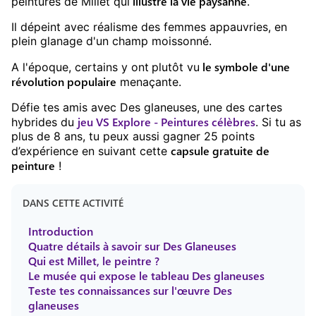
illustre la vie paysanne
peintures de Millet qui
.
Il dépeint avec réalisme des femmes appauvries, en
plein glanage d'un champ moissonné.
le symbole d'une
A l'époque, certains y ont
plutôt vu
révolution populaire
menaçante.
Défie tes amis avec
Des glaneuses
, une des cartes
jeu
VS Explore - Peintures célèbres
hybrides du
. Si tu as
plus de
8
ans, tu peux aussi gagner
25
points
capsule gratuite
de
d’expérience en suivant cette
peinture
!
DANS CETTE ACTIVITÉ
Introduction
Quatre détails à savoir sur Des Glaneuses
Qui est Millet, le peintre ?
Le musée qui expose le tableau Des glaneuses
Teste tes connaissances sur l'œuvre Des
glaneuses