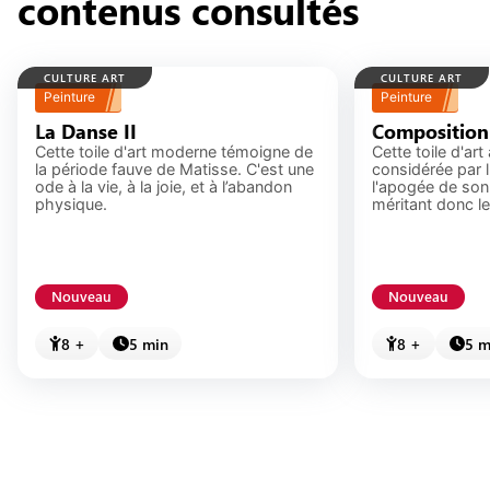
contenus consultés
sujet.
défier leurs amis.
CULTURE ART
CULTURE ART
Peinture
Peinture
La Danse II
Composition 
Cette toile d'art moderne témoigne de
Cette toile d'art 
la période fauve de Matisse. C'est une
considérée par 
ode à la vie, à la joie, et à l’abandon
l'apogée de son 
physique.
méritant donc l
Nouveau
Nouveau
8 +
5 min
8 +
5 m