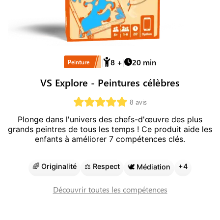
8
+
20
min
Peinture
VS Explore - Peintures célèbres
8
avis
Plonge dans l'univers des chefs-d'œuvre des plus
grands peintres de tous les temps !
Ce produit aide les
enfants à améliorer
7
compétence
s
clé
s
.
🌈
Originalité
⚖️
Respect
+
4
🕊️
Médiation
Découvrir toutes les compétences