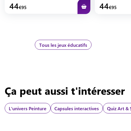
44
44
€
95
€
95
Tous les jeux éducatifs
Ça peut aussi t'intéresser
L'univers
Peinture
Capsules interactives
Quiz Art & 