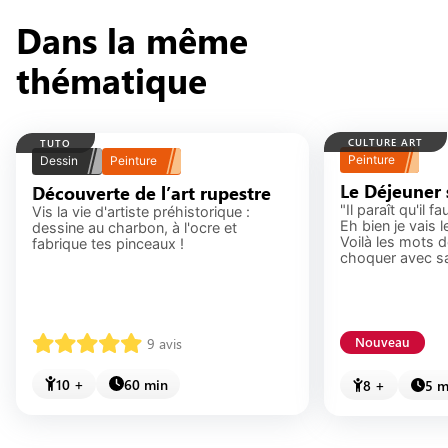
soi.
permettent de recommencer plusieurs fois avec
Dans la même
d’autres couleurs ou techniques. L’enfant peut
explorer librement de nouvelles idées artistiques :
thématique
chaque création devient unique, reflétant son
imagination et sa progression.
CULTURE ART
TUTO
Peinture
Dessin
Peinture
Le Déjeuner 
Découverte de l’art rupestre
"Il paraît qu'il f
Vis la vie d'artiste préhistorique :
Eh bien je vais l
dessine au charbon, à l'ocre et
Voilà les mots d
fabrique tes pinceaux !
choquer avec sa 
9
avis
Nouveau
10 +
60 min
8 +
5 m