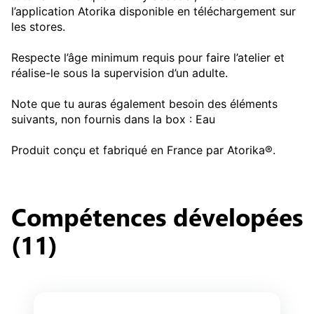
l’application Atorika disponible en téléchargement sur 
les stores.

Respecte l’âge minimum requis pour faire l’atelier et 
réalise-le sous la supervision d’un adulte.

Note que tu auras également besoin des éléments 
suivants, non fournis dans la box : Eau

Produit conçu et fabriqué en France par Atorika®.
Compétence
s
 dévelopée
s
dans
Initiation à l'art abst
(
11
)