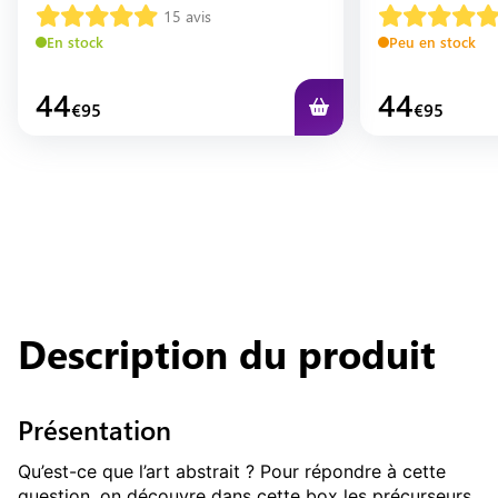
15
avis
En stock
Peu en stock
44
44
€
95
€
95
Ini
Description du produit
Présentation
Qu’est-ce que l’art abstrait ? Pour répondre à cette 
question, on découvre dans cette box les précurseurs 