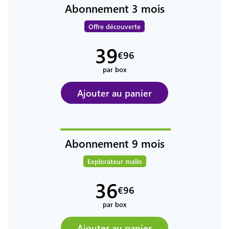
Abonnement
3
mois
Offre découverte
39
€
96
par box
Ajouter au panier
Abonnement
9
mois
Explorateur malin
36
€
96
par box
Ajouter au panier