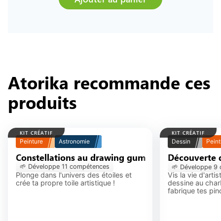
Atorika recommande ces
produits
KIT CRÉATIF
KIT CRÉATIF
Peinture
Astronomie
Dessin
Peint
Constellations au drawing gum
Découverte d
Constellati
🌱 Développe
11
compétence
s
🌱 Développe
9
Plonge dans l'univers des étoiles et
Vis la vie d'arti
crée ta propre toile artistique !
dessine au charb
fabrique tes pin