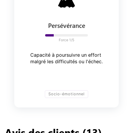
🏔️
Persévérance
Force 
1
/5
Capacité à poursuivre un effort 
malgré les difficultés ou l'échec.
Socio-émotionnel
Avis des clients (
13
) 