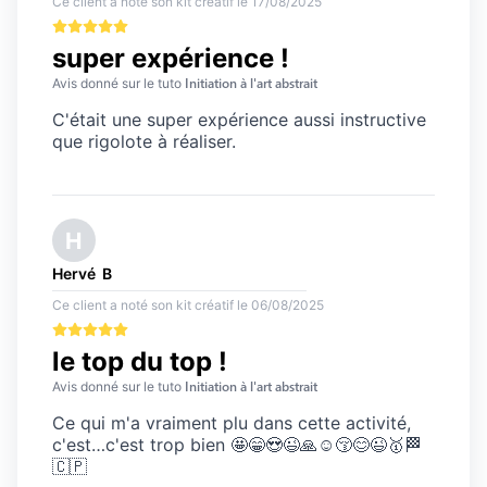
Ce client a noté son kit créatif
 le 
17/08/2025
super expérience !
Initiation à l'art abstrait
Avis 
donné sur le tuto 
C'était une super expérience aussi instructive 
que rigolote à réaliser.
H
Hervé 
B
Ce client a noté son kit créatif
 le 
06/08/2025
le top du top !
Initiation à l'art abstrait
Avis 
donné sur le tuto 
Ce qui m'a vraiment plu dans cette activité, 
c'est…c'est trop bien 🤩😁😍😉🙏☺️😚😊😉🥇🏁
🇨🇵