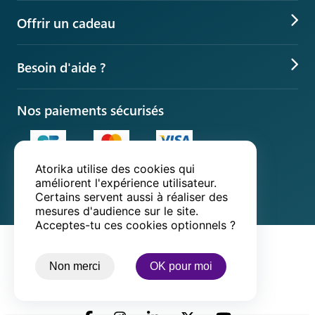
Jeux éducatifs en ligne
Parcs indoor éducatifs
Offrir un cadeau
Quiz culture générale
L'univers Beaux-arts
Idée cadeau
Jeux pédagogiques
L'univers Science
Besoin d'aide ?
Cadeau de Noël
Jeux de cartes
App éducation gratuite
Suivre ma commande
Cadeau d'anniversaire
Nos paiements sécurisés
Jeux gratuits
Google play
App store
Questions fréquentes
Idée cadeau original
Jeux à deux
Centre d'assistance
Idées anniversaire enfant
Nos livreurs partenaires
Atorika utilise des cookies qui
Contact
améliorent l'expérience utilisateur.
Certains servent aussi à réaliser des
mesures d'audience sur le site.
Acceptes-tu ces cookies optionnels ?
Mentions légales
Non merci
OK pour moi
Politique de confidentialité
CGUV