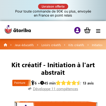
Livraison offerte
Pour toute commande de 90€ ou plus, envoyée
en France en point relais
Jeux éducatifs
Loisirs créatifs
Kits créatifs
Initiation à
Jeux éducatifs
Kit créatif - Initiation à l'art
Tutos
abstrait
6
+
45
min
13
avis
Culture G
Peinture
Développe
11
compétence
s
🌱
A propos d’Atorika