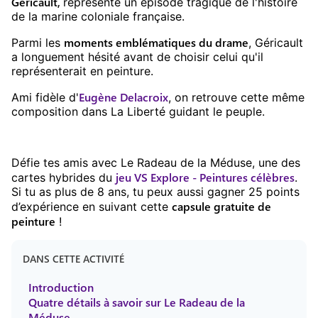
Géricault,
représente un épisode tragique de l'histoire
de la marine coloniale française.
moments emblématiques du drame
Parmi les
, Géricault
a longuement hésité avant de choisir celui qu'il
représenterait en peinture.
Eugène Delacroix
Ami fidèle d'
, on retrouve cette même
composition dans La Liberté guidant le peuple.
Défie tes amis avec
Le Radeau de la Méduse
, une des
jeu
VS Explore - Peintures célèbres
cartes hybrides du
.
Si tu as plus de
8
ans, tu peux aussi gagner
25
points
capsule gratuite
de
d’expérience en suivant cette
peinture
!
DANS CETTE ACTIVITÉ
Introduction
Quatre détails à savoir sur Le Radeau de la
Méduse