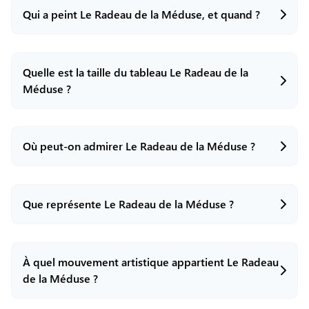
Qui a peint Le Radeau de la Méduse, et quand ?
Quelle est la taille du tableau Le Radeau de la
Il a été peint par le peintre français Théodore
Géricault entre 1818 et 1819.
Méduse ?
Où peut-on admirer Le Radeau de la Méduse ?
Il mesure 491 cm de hauteur sur 716 cm de
largeur, ce qui en fait un tableau gigantesque.
Que représente Le Radeau de la Méduse ?
Le Radeau de la Méduse est conservé au Musée
du Louvre à Paris, en France.
À quel mouvement artistique appartient Le Radeau
La toile illustre le drame du naufrage de la frégate
française La Méduse en 1816. Des centaines de
de la Méduse ?
passagers abandonnés sur un radeau improvisé
ont dérivé pendant des jours dans des conditions