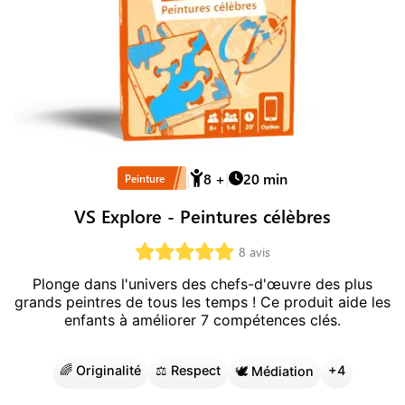
8
+
20
min
Peinture
VS Explore - Peintures célèbres
8
avis
Plonge dans l'univers des chefs-d'œuvre des plus
grands peintres de tous les temps !
Ce produit aide les
enfants à améliorer
7
compétence
s
clé
s
.
🌈
Originalité
⚖️
Respect
+
4
🕊️
Médiation