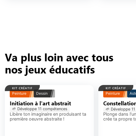
Va plus loin avec tous
nos jeux éducatifs
KIT CRÉATIF
KIT CRÉATIF
Peinture
Dessin
Peinture
Ast
Initiation à l'art abstrait
Constellations au
🌱 Développe
11
compétence
s
🌱 Développe
11
Libère ton imaginaire en produisant ta
Plonge dans l'un
première oeuvre abstraite !
crée ta propre to