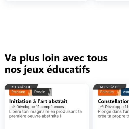
Va plus loin avec tous
nos jeux éducatifs
KIT CRÉATIF
KIT CRÉATIF
Peinture
Dessin
Peinture
Ast
Initiation à l'art abstrait
Constellations
🌱 Développe
11
compétence
s
🌱 Développe
11
Libère ton imaginaire en produisant ta
Plonge dans l'un
première oeuvre abstraite !
crée ta propre to