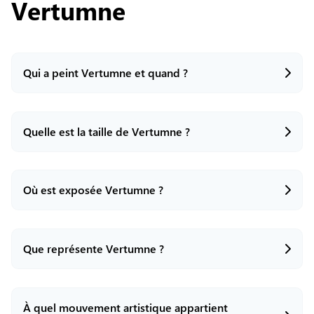
Vertumne
Qui a peint Vertumne et quand ?
Quelle est la taille de Vertumne ?
Cette œuvre a été réalisée par le peintre italien
Giuseppe Arcimboldo en 1590.
Où est exposée Vertumne ?
Le tableau mesure 70 cm de hauteur sur 58 cm de
largeur, ce qui en fait un tableau de taille
modeste.
Que représente Vertumne ?
L'œuvre est conservée au château de Skokloster
en Suède.
À quel mouvement artistique appartient
Le tableau illustre un portrait de l'empereur