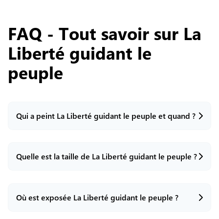
FAQ - Tout savoir sur
La
Liberté guidant le
peuple
Qui a peint La Liberté guidant le peuple et quand ?
Quelle est la taille de La Liberté guidant le peuple ?
La Liberté guidant le peuple est une huile sur toile
réalisée par le peintre français Eugène Delacroix
en 1830, inspirée par la révolution des Trois
Glorieuses qui a renversé Charles X.
Où est exposée La Liberté guidant le peuple ?
Le tableau mesure 260 cm de hauteur sur 325 cm
de largeur, ce qui en fait une œuvre de grande
dimension.