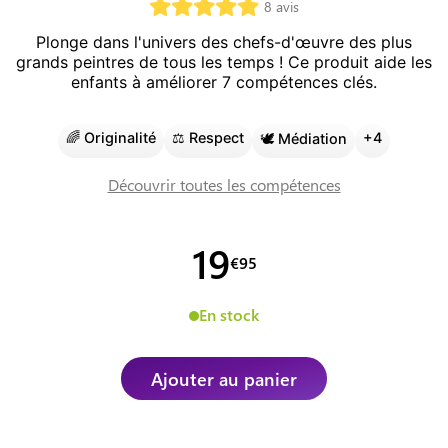
8
avis
Plonge dans l'univers des chefs-d'œuvre des plus
grands peintres de tous les temps !
Ce produit aide les
enfants à améliorer
7
compétence
s
clé
s
.
🌈
Originalité
⚖️
Respect
+
4
🕊️
Médiation
Découvrir toutes les compétences
19
€
95
En stock
Ajouter au panier