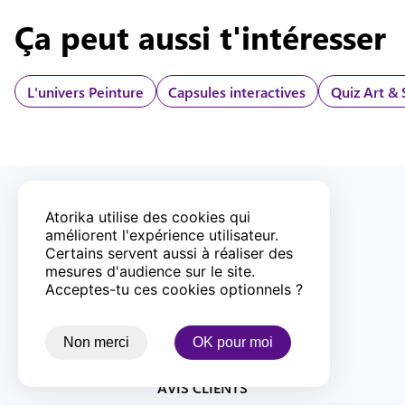
Ça peut aussi t'intéresser
L'univers
Peinture
Capsules interactives
Quiz Art & 
ENTREPRISE FRANÇAISE
Atorika utilise des cookies qui
améliorent l'expérience utilisateur.
Certains servent aussi à réaliser des
mesures d'audience sur le site.
LIVRAISON OFFERTE DÈS
90
€
Acceptes-tu ces cookies optionnels ?
PAIEMENT 100% SÉCURISÉ
Non merci
OK pour moi
AVIS CLIENTS