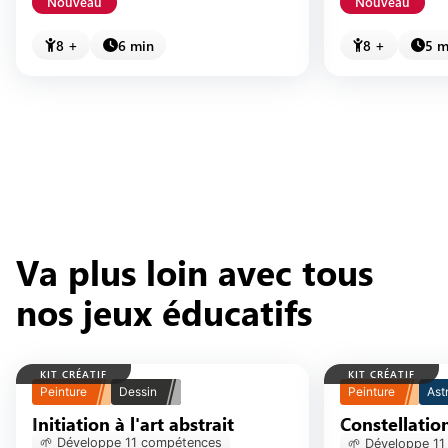
Nouveau
Nouveau
8 +
6 min
8 +
5 m
Va plus loin avec tous
nos jeux éducatifs
KIT CRÉATIF
KIT CRÉATIF
Peinture
Dessin
Peinture
Ast
Initiation à l'art abstrait
Constellations au 
🌱 Développe
11
compétence
s
🌱 Développe
11