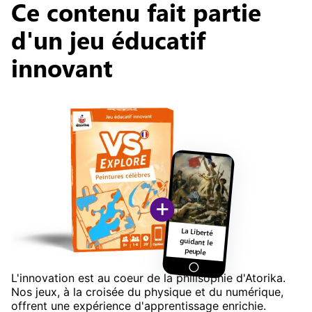
Ce contenu fait partie
d'un jeu éducatif
innovant
+
La Liberté
guidant le
peuple
L'innovation est au coeur de la philisophie d'Atorika.
Nos jeux, à la croisée du physique et du numérique,
offrent une expérience d'apprentissage enrichie.