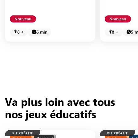
Nouveau
Nouveau
8 +
6 min
8 +
5 m
Va plus loin avec tous
nos jeux éducatifs
KIT CRÉATIF
KIT CRÉATIF