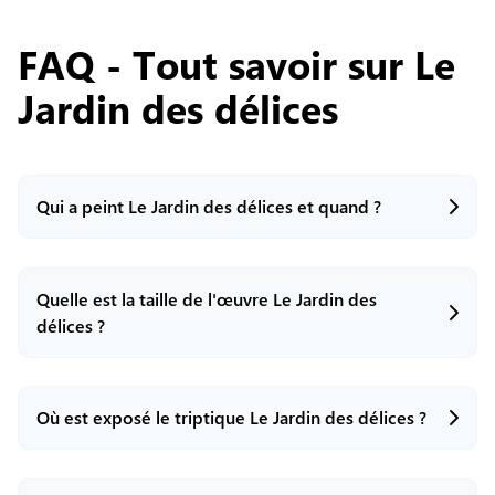
FAQ - Tout savoir sur
Le
Jardin des délices
Qui a peint Le Jardin des délices et quand ?
Quelle est la taille de l'œuvre Le Jardin des
Le Jardin des délices est un triptyque peint à
l’huile sur panneaux de bois par le peintre
délices ?
néerlandais Jérôme Bosch entre environ 1490 et
1510.
Où est exposé le triptique Le Jardin des délices ?
Le triptyque ouvert mesure environ 220 cm de
haut sur 386 cm de large. Les volets latéraux font
chacun ~ 220 × 97 cm, et le panneau central ~
220 × 195 cm.