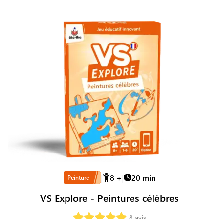
8
+
20
min
Peinture
VS Explore - Peintures célèbres
8
avis