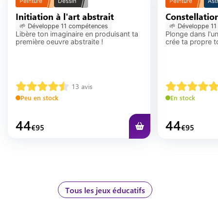
Peinture
Dessin
Peinture
Ast
Initiation à l'art abstrait
Constellatio
🌱 Développe
11
compétence
s
🌱 Développe
11
Libère ton imaginaire en produisant ta
Plonge dans l'un
première oeuvre abstraite !
crée ta propre to
13
avis
Peu en stock
En stock
44
44
€
95
€
95
Tous les jeux éducatifs