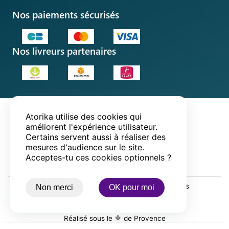
Suivre ma commande
Cadeau d'anniversaire
Nos paiements sécurisés
Jeux gratuits
Google play
App store
Questions fréquentes
Idée cadeau original
Jeux à deux
Centre d'assistance
Idées anniversaire enfant
Nos livreurs partenaires
Contact
Atorika utilise des cookies qui
Mentions légales
améliorent l'expérience utilisateur.
Politique de confidentialité
Certains servent aussi à réaliser des
CGUV
mesures d'audience sur le site.
Acceptes-tu ces cookies optionnels ?
© 2020-
2026
Atorika® - Tous droits réservés
Non merci
OK pour moi
1 vue =
0.19
g de CO2 émis
Réalisé sous le 🌞 de Provence