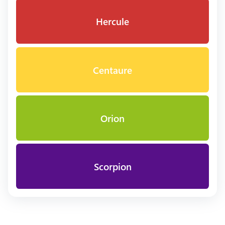
Hercule
Centaure
Orion
Scorpion