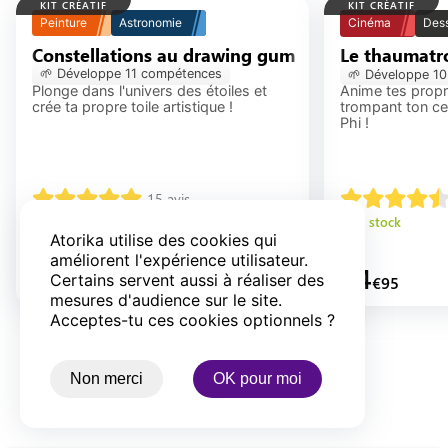
KIT CRÉATIF
KIT CRÉATIF
Peinture
Astronomie
Cinéma
Des
Constellations au drawing gum
Constellations
Le thaumatr
🌱 Développe
11
compétence
s
🌱 Développe
10
Plonge dans l'univers des étoiles et
Anime tes propr
crée ta propre toile artistique !
trompant ton cer
Phi !
15
avis
En stock
En stock
Atorika utilise des cookies qui
améliorent l'expérience utilisateur.
44
44
Certains servent aussi à réaliser des
€
95
€
95
mesures d'audience sur le site.
Acceptes-tu ces cookies optionnels ?
Non merci
OK pour moi
Tous les jeux éducatifs