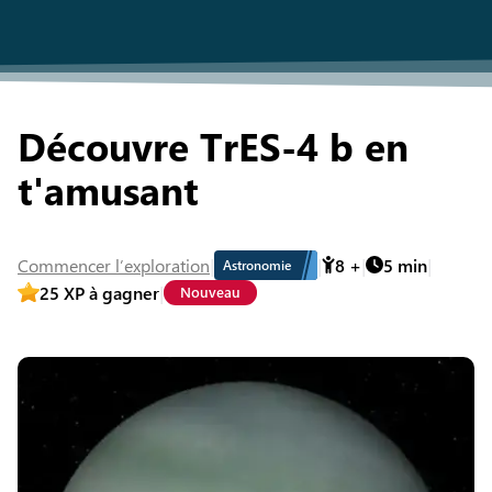
Découvre TrES-4 b en
t'amusant
Commencer
l’exploration
8
+
5
min
Astronomie
25
XP à gagner
Nouveau