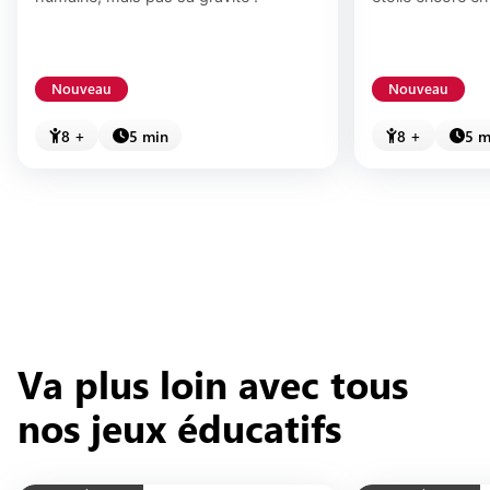
Nouveau
Nouveau
8 +
5 min
8 +
5 m
Va plus loin avec tous
nos jeux éducatifs