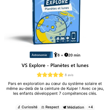
8
+
20
min
Astronomie
VS Explore - Planètes et lunes
8
avis
Pars en exploration au cœur du système solaire et
même au-delà de la ceinture de Kuiper !
Avec ce jeu,
les enfants développent
7
compétence
s
clé
s
.
🔬
Curiosité
⚖️
Respect
+
4
🕊️
Médiation