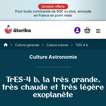
Livraison offerte
Pour toute commande de 90€ ou plus, envoyée
en France en point relais
Culture générale
Culture science
TrES-4 b
Jeux éducatifs
Culture Astronomie
Tutos
TrES-4 b, la très grande,
Culture G
très chaude et très légère
exoplanète
A propos d’Atorika