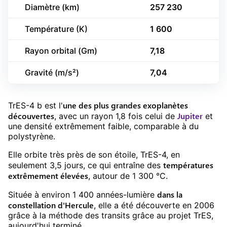
Diamètre (km)
257 230
Température (K)
1 600
Rayon orbital (Gm)
7,18
Gravité (m/s²)
7,04
une des plus grandes exoplanètes
TrES-4 b est l'
découvertes
Jupiter
, avec un rayon 1,8 fois celui de
et
une densité extrêmement faible, comparable à du
polystyrène.
Elle orbite très près de son étoile, TrES-4, en
températures
seulement 3,5 jours, ce qui entraîne des
extrêmement élevées
, autour de 1 300 °C.
dans la
Située à environ 1 400 années-lumière
constellation d'Hercule
, elle a été découverte en 2006
grâce à la méthode des transits grâce au projet TrES,
aujourd'hui terminé.