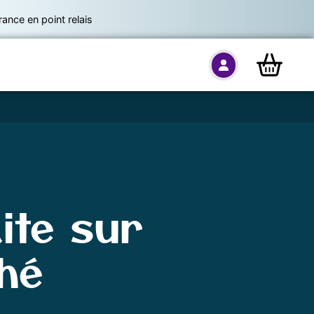
nce en point relais
lite sur
hé