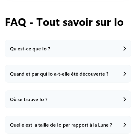
FAQ - Tout savoir sur
Io
Qu’est-ce que Io ?
Quand et par qui Io a-t-elle été découverte ?
Io est l’une des lunes galiléennes de Jupiter,
connue pour être le corps le plus volcanique du
Système solaire. Sa surface est en perpétuelle
transformation à cause de ses nombreux volcans.
Où se trouve Io ?
Io a été découverte par Galilée le 8 janvier 1610.
Quelle est la taille de Io par rapport à la Lune ?
Io se trouve dans le système de Jupiter, dont elle
est l’un des quatre principaux satellites, appelés