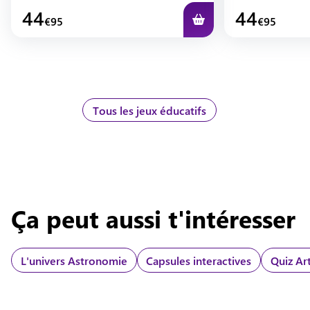
44
44
€
95
€
95
Tous les jeux éducatifs
Ça peut aussi t'intéresser
L'univers
Astronomie
Capsules interactives
Quiz Ar