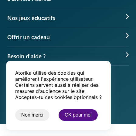
VS Explore, le jeu augmenté
Nos jeux éducatifs
Box d’activités manuelles
Jeux éducatifs en ligne
Parcs indoor éducatifs
Offrir un cadeau
Quiz culture générale
L'univers Beaux-arts
Idée cadeau
Jeux pédagogiques
L'univers Science
Besoin d'aide ?
Cadeau de Noël
Jeux de cartes
App éducation gratuite
Suivre ma commande
Cadeau d'anniversaire
Atorika utilise des cookies qui
Nos paiements sécurisés
Jeux gratuits
améliorent l'expérience utilisateur.
Google play
App store
Questions fréquentes
Idée cadeau original
Jeux à deux
Certains servent aussi à réaliser des
Centre d'assistance
mesures d'audience sur le site.
Idées anniversaire enfant
Nos livreurs partenaires
Acceptes-tu ces cookies optionnels ?
Contact
Non merci
OK pour moi