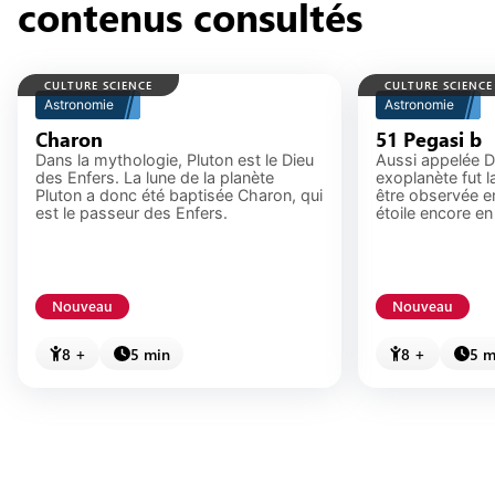
contenus consultés
s’amusant à défier leurs amis.
CULTURE SCIENCE
CULTURE SCIENCE
Astronomie
Astronomie
Charon
51 Pegasi b
Dans la mythologie, Pluton est le Dieu
Aussi appelée D
des Enfers. La lune de la planète
exoplanète fut l
Pluton a donc été baptisée Charon, qui
être observée en
est le passeur des Enfers.
étoile encore en 
Nouveau
Nouveau
8 +
5 min
8 +
5 m