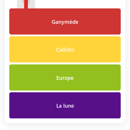
Ganymède
Callisto
Europe
La lune