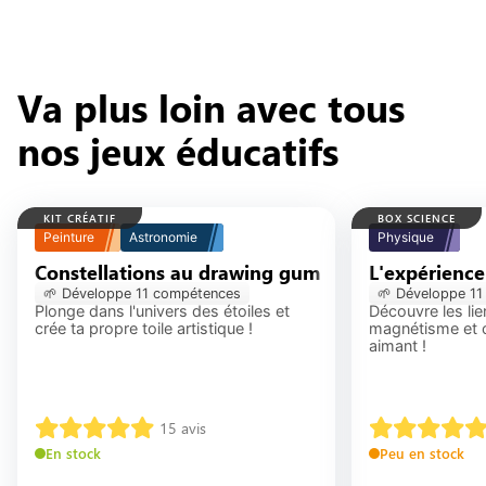
Va plus loin avec tous
nos jeux éducatifs
KIT CRÉATIF
BOX SCIENCE
Peinture
Astronomie
Physique
Constellations au drawing gum
Constellations 
L'expérience
🌱 Développe
11
compétence
s
🌱 Développe
11
Plonge dans l'univers des étoiles et
Découvre les lien
crée ta propre toile artistique !
magnétisme et c
aimant !
15
avis
En stock
Peu en stock