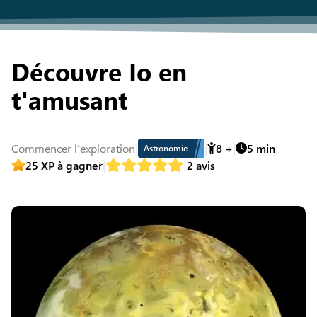
Découvre Io en
t'amusant
Commencer
l’exploration
8
+
5
min
Astronomie
25
XP à gagner
2
avis