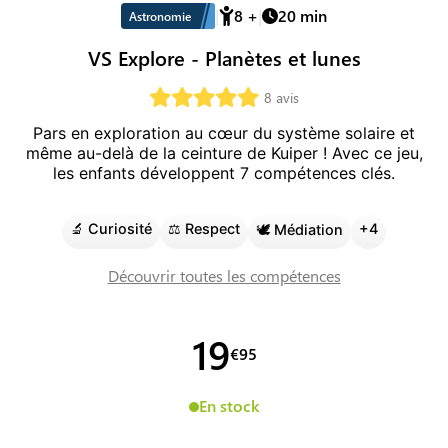
8
+
20
min
Astronomie
VS Explore - Planètes et lunes
8
avis
Pars en exploration au cœur du système solaire et
même au-delà de la ceinture de Kuiper !
Avec ce jeu,
les enfants développent
7
compétence
s
clé
s
.
🔬
Curiosité
⚖️
Respect
+
4
🕊️
Médiation
Découvrir toutes les compétences
19
€
95
En stock